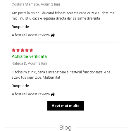
Costina Stamate,
Acum 2 luni
Am pietre la rinichi, de cand folosec aceasta cana crizele au fost mai
mici. nu stiu daca e legatura directa dar se simte diferenta
Raspunde
A fost util acest review?
Achizitie verificata
Raluca D,
Acum 3 luni
O folosim zilnic, cana e incapatoare si testerul functioneaza. Apa
e zero tds cum zice. Multumita!
Raspunde
A fost util acest review?
Vezi mai multe
Blog