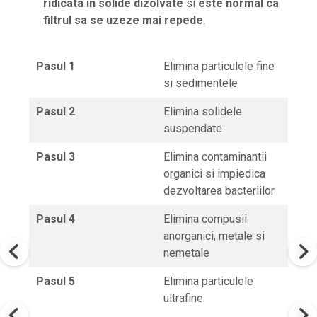
ridicata in solide dizolvate
si
este normal ca
filtrul sa se uzeze mai repede
.
Pasul 1
Elimina particulele fine
si sedimentele
Pasul 2
Elimina solidele
suspendate
Pasul 3
Elimina contaminantii
organici si impiedica
dezvoltarea bacteriilor
Pasul 4
Elimina compusii
anorganici, metale si
nemetale
Pasul 5
Elimina particulele
ultrafine