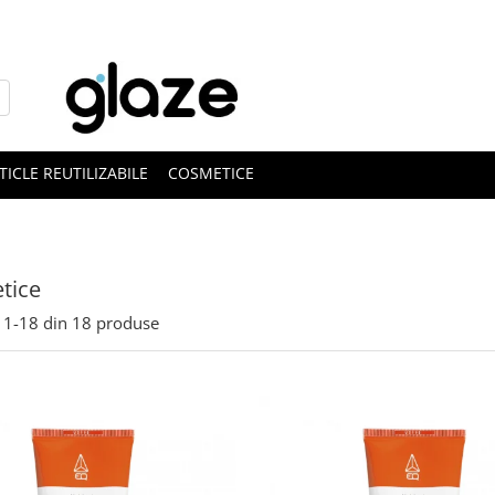
TICLE REUTILIZABILE
COSMETICE
tice
1-
18
din
18
produse