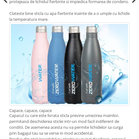
protejeaza de lichidul fierbinte si impiedica formarea de condens.
Clateste bine sticla cu apa fierbinte inainte de a o umple cu lichide
la temperatura mare.
Capace, capace, capace
Capacul cu care este livrata sticla previne umezirea mainilor,
permitand deschiderea sticlei intr-un mod facil indiferent de
conditii. De asemenea acesta nu va permite lichidelor sa curga
prin bagajul tau sa se verse in mod accidental.
Produs din otel inoxidabil cu plastic si un inel de silicon, capacul