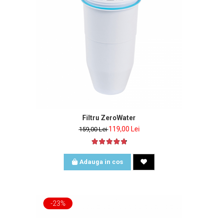
Filtru ZeroWater
119,00 Lei
159,00 Lei
Adauga in cos
-23%