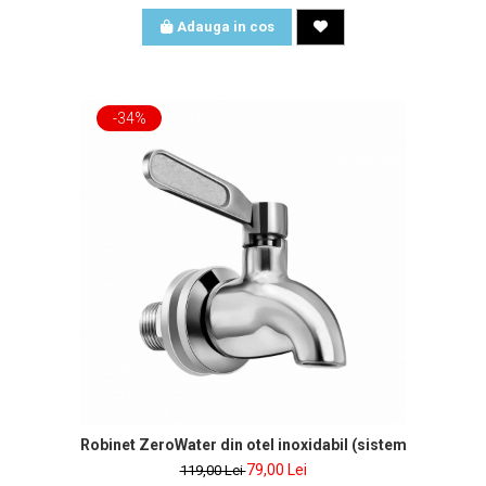
Adauga in cos
-34%
 de apa inclus
Robinet ZeroWater din otel inoxidabil (sistem filtrant 9L)
79,00 Lei
119,00 Lei