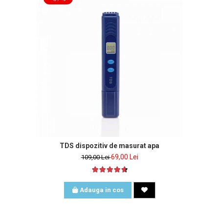
nclus
TDS dispozitiv de masurat apa
69,00 Lei
109,00 Lei
Adauga in cos