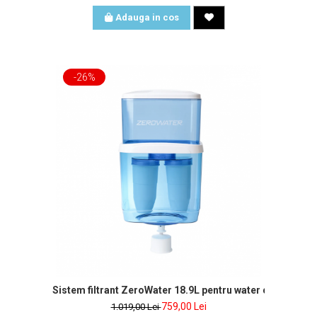
Adauga in cos
-26%
Sistem filtrant ZeroWater 18.9L pentru wa
759,00 Lei
1.019,00 Lei