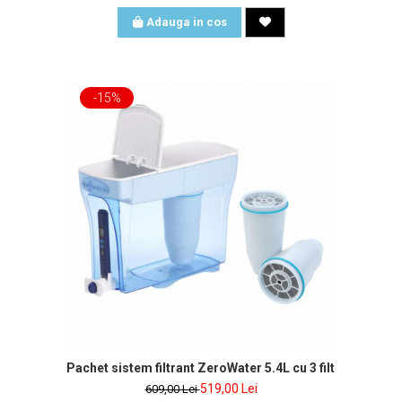
Adauga in cos
-15%
Pachet sistem filtrant ZeroWater 5.4L cu 3 filtre si tester
519,00 Lei
609,00 Lei