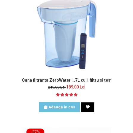
Cana filtranta ZeroWater 1.7L cu 1 filtru si tester de apa 
189,00 Lei
219,00 Lei
Adauga in cos
-37%