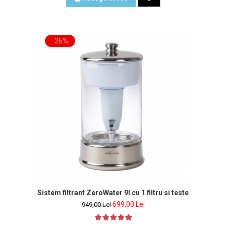
-26%
Sistem filtrant ZeroWater 9l cu 1 filtru si tester de apa in
699,00 Lei
949,00 Lei