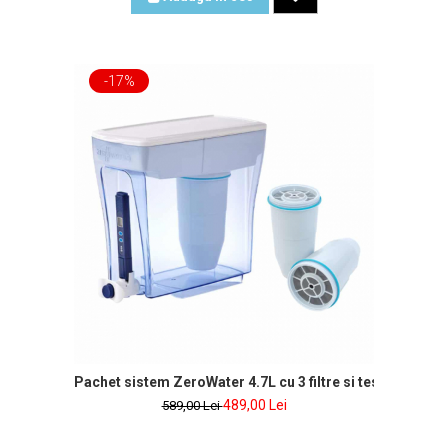
-17%
 inclus
Pachet sistem ZeroWater 4.7L cu 3 filtre si tester de apa
489,00 Lei
589,00 Lei