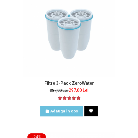
inclus
Filtre 3-Pack ZeroWater
297,00 Lei
387,00 Lei
Adauga in cos
-24%