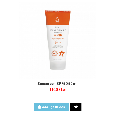
Sunscreen SPF50 50 ml
110,83 Lei
Adauga in cos