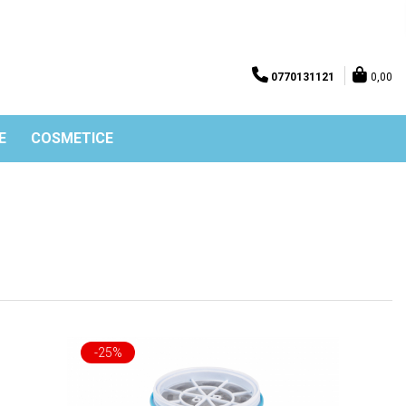
0770131121
0,00
E
COSMETICE
-25%