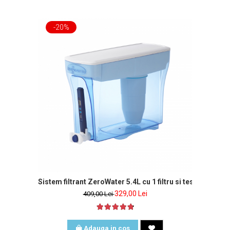
-20%
Sistem filtrant ZeroWater 5.4L cu 1 filtru si tester de apa
329,00 Lei
409,00 Lei
Adauga in cos