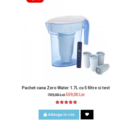
Pachet cana Zero Water 1.7L cu 5 filtre si tester de apa i
559,00 Lei
739,00 Lei
Adauga in cos