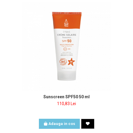
Sunscreen SPF50 50 ml
110,83 Lei
Adauga in cos