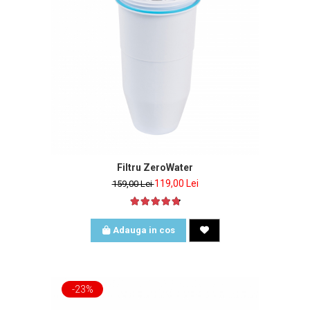
Filtru ZeroWater
119,00 Lei
159,00 Lei
Adauga in cos
-23%