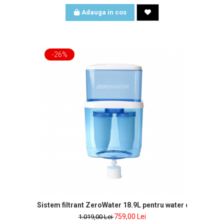
Adauga in cos
-26%
Sistem filtrant ZeroWater 18.9L pentru wa
759,00 Lei
1.019,00 Lei