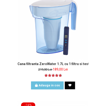
Cana filtranta ZeroWater 1.7L cu 1 filtru si tester de apa 
189,00 Lei
219,00 Lei
Adauga in cos
-24%