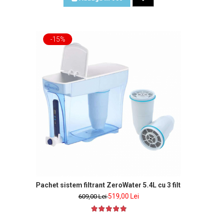
-15%
nclus
Pachet sistem filtrant ZeroWater 5.4L cu 3 filtre si tester
519,00 Lei
609,00 Lei