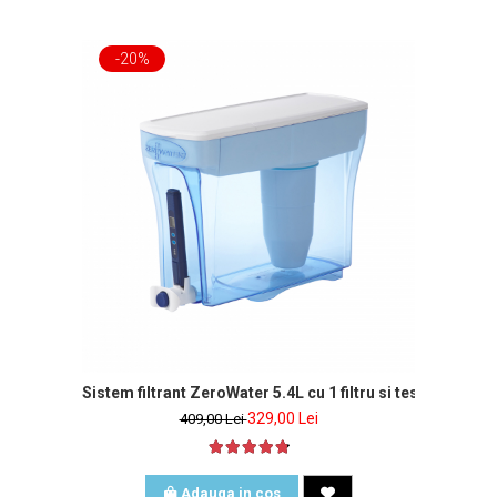
-20%
Sistem filtrant ZeroWater 5.4L cu 1 filtru si tester de apa
329,00 Lei
409,00 Lei
Adauga in cos