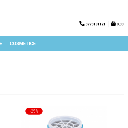
0770131121
0,00
E
COSMETICE
-25%