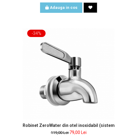
Adauga in cos
-34%
Robinet ZeroWater din otel inoxidabil (sistem filtrant 9L)
79,00 Lei
119,00 Lei