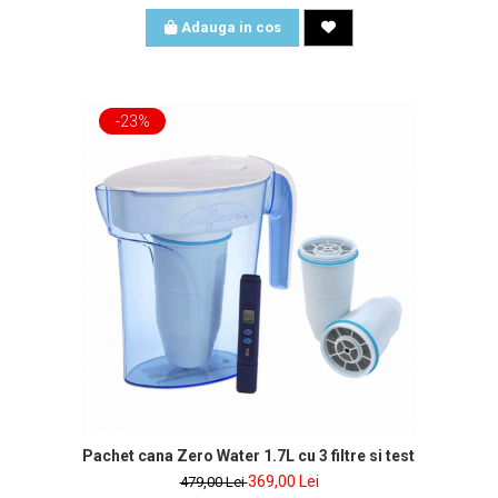
Adauga in cos
-23%
ter cooler cu 2 filtre si tester de apa inclus
Pachet cana Zero Water 1.7L cu 3 filtre si tester de apa i
369,00 Lei
479,00 Lei