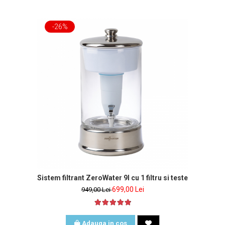
-26%
 inclus
Sistem filtrant ZeroWater 9l cu 1 filtru si tester de apa in
699,00 Lei
949,00 Lei
Adauga in cos