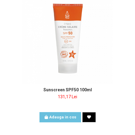
nclus
Sunscreen SPF50 100ml
131,17 Lei
Adauga in cos