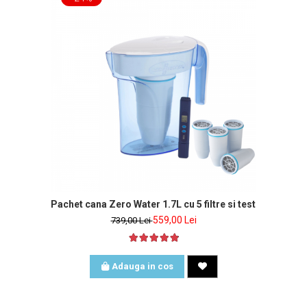
Pachet cana Zero Water 1.7L cu 5 filtre si tester de apa i
559,00 Lei
739,00 Lei
Adauga in cos