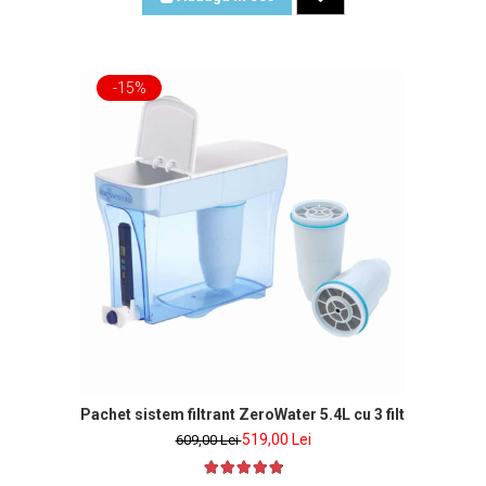
-15%
nclus
Pachet sistem filtrant ZeroWater 5.4L cu 3 filtre si tester
519,00 Lei
609,00 Lei