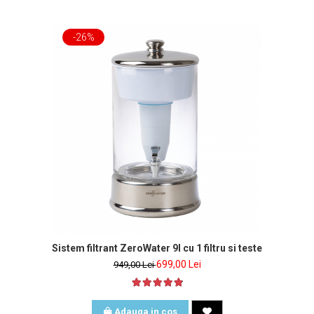
-26%
 inclus
Sistem filtrant ZeroWater 9l cu 1 filtru si tester de apa in
699,00 Lei
949,00 Lei
Adauga in cos