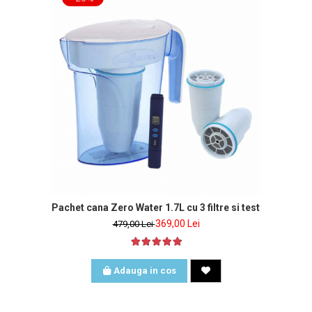
Pachet cana Zero Water 1.7L cu 3 filtre si tester de apa i
369,00 Lei
479,00 Lei
Adauga in cos