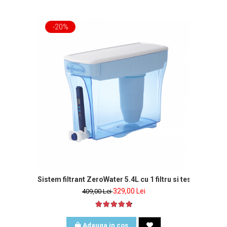
-20%
Sistem filtrant ZeroWater 5.4L cu 1 filtru si tester de apa
329,00 Lei
409,00 Lei
Adauga in cos