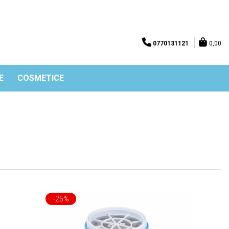
0770131121
0,00
E
COSMETICE
-25%