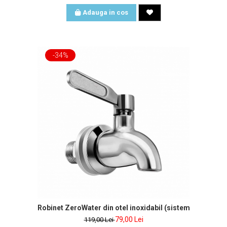
Adauga in cos
-34%
Robinet ZeroWater din otel inoxidabil (sistem filtrant 9L)
79,00 Lei
119,00 Lei