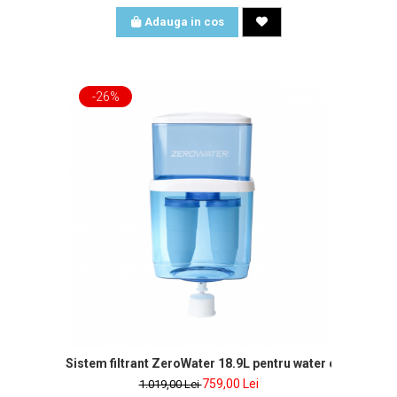
Adauga in cos
-26%
Sistem filtrant ZeroWater 18.9L pentru wa
759,00 Lei
1.019,00 Lei