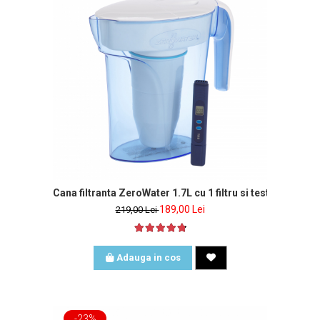
Cana filtranta ZeroWater 1.7L cu 1 filtru si tester de apa 
189,00 Lei
219,00 Lei
Adauga in cos
-23%