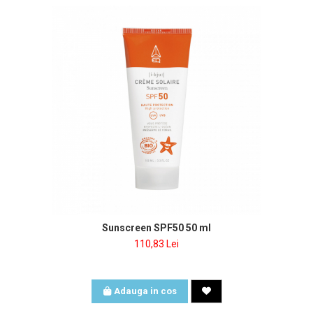
Sunscreen SPF50 50 ml
110,83 Lei
Adauga in cos