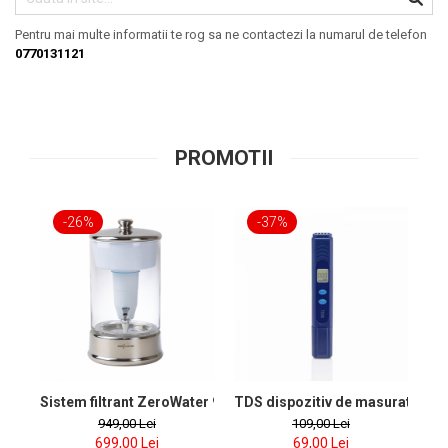
Pentru mai multe informatii te rog sa ne contactezi la numarul de telefon
0770131121
PROMOTII
-26%
-37%
Sistem filtrant ZeroWater 9l cu 1 filtru si tester de apa inclus
TDS dispozitiv de masurat apa
F
949,00 Lei
109,00 Lei
699,00 Lei
69,00 Lei